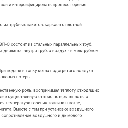
азов и интерсифицировать процесс горения
 из трубных пакетов, каркаса с плотной
ВП-О состоит из стальных параллельных труб,
 движется внутри труб, а воздух - в межтрубном
При подаче в топку котла подогретого воздуха
епловых потерь.
ественную роль, воспринимая теплоту отходящих
олее существенную статью потерь теплоты с
я температура горения топлива в котле,
егата. Вместе с тем при установке воздушного
е сопротивление воздушного и дымового