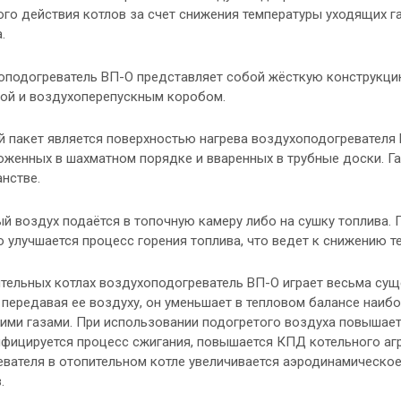
ого действия котлов за счет снижения температуры уходящих г
.
оподогреватель ВП-О представляет собой жёсткую конструкцию
ой и воздухоперепускным коробом.
 пакет является поверхностью нагрева воздухоподогревателя 
женных в шахматном порядке и вваренных в трубные доски. Газ
нстве.
й воздух подаётся в топочную камеру либо на сушку топлива. 
 улучшается процесс горения топлива, что ведет к снижению т
ительных котлах воздухоподогреватель ВП-О играет весьма сущ
 передавая ее воздуху, он уменьшает в тепловом балансе наиб
ми газами. При использовании подогретого воздуха повышаетс
фицируется процесс сжигания, повышается КПД котельного агр
евателя в отопительном котле увеличивается аэродинамическо
.