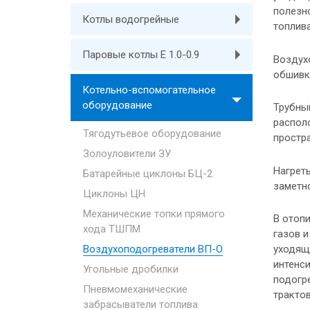
полезн
Котлы водогрейные
топлива
Паровые котлы E 1.0-0.9
Воздух
обшивк
Котельно-вспомогательное
оборудование
Трубный
располо
Тягодутьевое оборудование
простра
Золоуловители ЗУ
Нагреты
Батарейные циклоны БЦ-2
заметно
Циклоны ЦН
Механические топки прямого
В отоп
хода ТШПМ
газов и
уходящи
Воздухоподогреватели ВП-О
интенси
Угольные дробилки
подогр
Пневмомеханические
трактов
забрасыватели топлива