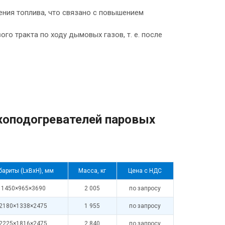
ения топлива, что связано с повышением
го тракта по ходу дымовых газов, т. е. после
хоподогревателей паровых
бариты (LxBxH), мм
Масса, кг
Цена с НДС
1450×965×3690
2 005
по запросу
2180×1338×2475
1 955
по запросу
2225×1816×2475
2 840
по запросу