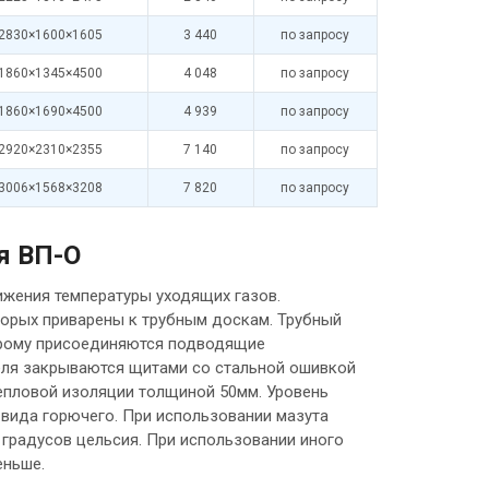
2830×1600×1605
3 440
по запросу
1860×1345×4500
4 048
по запросу
1860×1690×4500
4 939
по запросу
2920×2310×2355
7 140
по запросу
3006×1568×3208
7 820
по запросу
я ВП-О
жения температуры уходящих газов.
торых приварены к трубным доскам. Трубный
орому присоединяются подводящие
еля закрываются щитами со стальной ошивкой
тепловой изоляции толщиной 50мм. Уровень
 вида горючего. При использовании мазута
и градусов цельсия. При использовании иного
еньше.