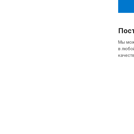
Пост
Мы мож
в любой
качеств