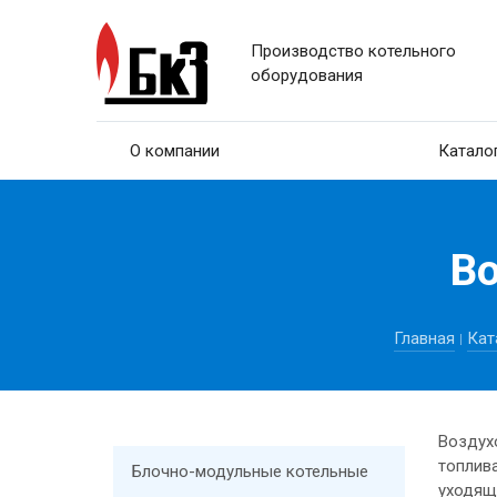
Производство котельного
оборудования
О компании
Катало
В
Главная
Кат
Воздух
топлива
Блочно-модульные котельные
уходящ