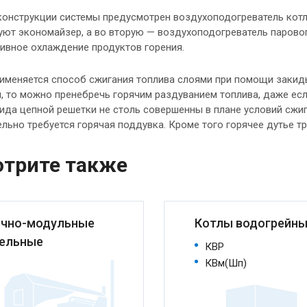
конструкции системы предусмотрен воздухоподогреватель котл
уют экономайзер, а во вторую — воздухоподогреватель паровог
ивное охлаждение продуктов горения.
рименяется способ сжигания топлива слоями при помощи заки
, то можно пренебречь горячим раздуванием топлива, даже ес
ида цепной решетки не столь совершенны в плане условий сжиг
льно требуется горячая поддувка. Кроме того горячее дутье т
трите также
чно-модульные
Котлы водогрейн
ельные
КВР
КВм(Шп)