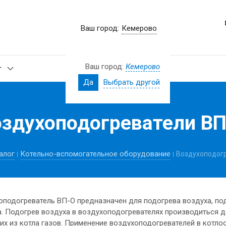
Ваш город:
Кемерово
Ваш город:
Кемерово
г
Новости
Да
Выбрать другой
оздухоподогреватели ВП
алог
Котельно-вспомогательное оборудование
Воздухоподог
оподогреватель ВП-О предназначен для подогрева воздуха, под
. Подогрев воздуха в воздухоподогревателях производиться до
их из котла газов. Применение воздухоподогревателей в котло