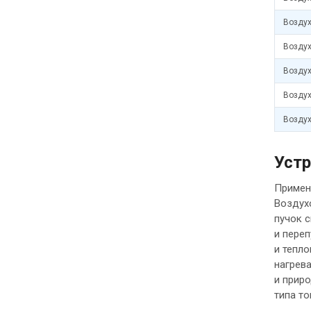
Воздух
Воздух
Воздух
Воздух
Воздух
Устр
Примен
Воздух
пучок 
и пере
и тепло
нагрева
и приро
типа то