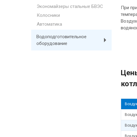
Экономайзеры стальные БВЭС
При пр
темпера
Колосники
Воздухо
Автоматика
водяно
Водоподготовительное
оборудование
Цены
кот
Воздух
Воздух
Воздух
Воздух