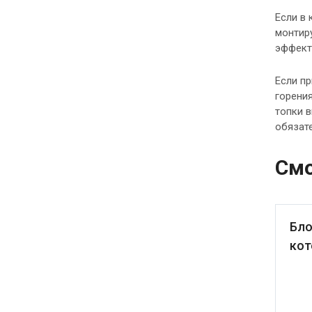
Если в 
монтир
эффект
Если п
горения
топки в
обязате
Смо
Бло
кот