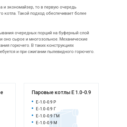
а и экономайзер, то в первую очередь
о котла. Такой подход обеспечивает более
дывания очередных порций на буферный слой
ли оно сырое и многозольное. Механические
ания горючего. В таких конструкциях
ребуется и при сжигании пылевидного горючего.
ые
Паровые котлы E 1.0-0.9
Коте
вспо
Е-1.0-0.9 Р
обор
Е-1.0-0.9 Г
Е-1.0-0.9 ГМ
Тяго
Е-1.0-0.9 М
обору