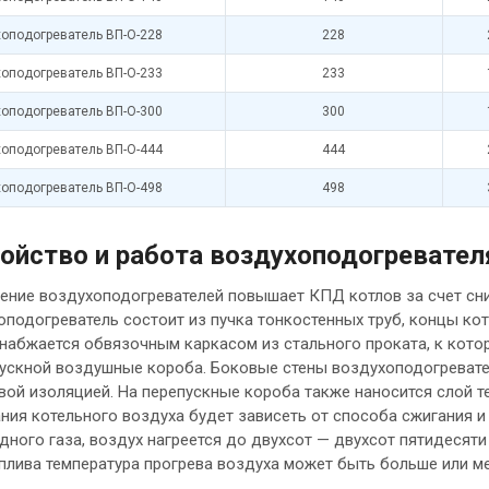
оподогреватель ВП-О-228
228
оподогреватель ВП-О-233
233
оподогреватель ВП-О-300
300
оподогреватель ВП-О-444
444
оподогреватель ВП-О-498
498
ойство и работа воздухоподогревател
ение воздухоподогревателей повышает КПД котлов за счет сни
оподогреватель состоит из пучка тонкостенных труб, концы ко
снабжается обвязочным каркасом из стального проката, к кот
пускной воздушные короба. Боковые стены воздухоподогреват
вой изоляцией. На перепускные короба также наносится слой 
ния котельного воздуха будет зависеть от способа сжигания и
дного газа, воздух нагреется до двухсот — двухсот пятидесят
плива температура прогрева воздуха может быть больше или м