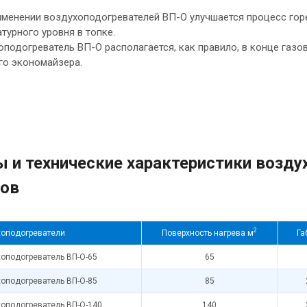
именении воздухоподогревателей ВП-О улучшается процесс гор
турного уровня в топке.
подогреватель ВП-О располагается, как правило, в конце газово
го экономайзера.
 и технические характеристики возду
лов
2
оподогреватели
Поверхность нагрева м
Га
оподогреватель ВП-О-65
65
оподогреватель ВП-О-85
85
оподогреватель ВП-О-140
140